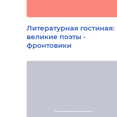
Литературная гостиная:
великие поэты -
фронтовики