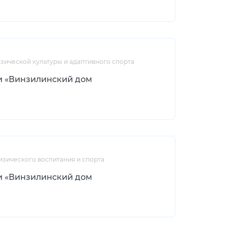
зической культуры и адаптивного спорта
и «Винзилинский дом
изического воспитания и спорта
и «Винзилинский дом