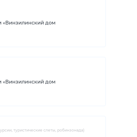
и «Винзилинский дом
и «Винзилинский дом
рсии, туристические слеты, робинзонада)