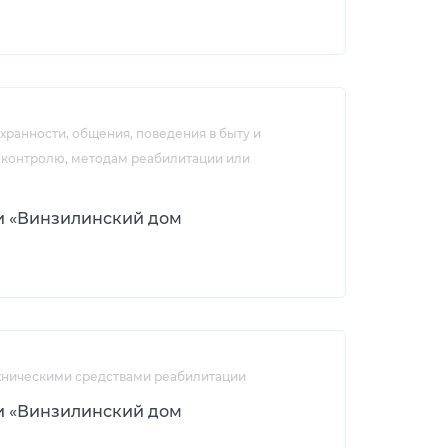
ранности, общения, поведения в быту и
оконтролю, методам реабилитации или
и «Винзилинский дом
ехническими средствами реабилитации
и «Винзилинский дом