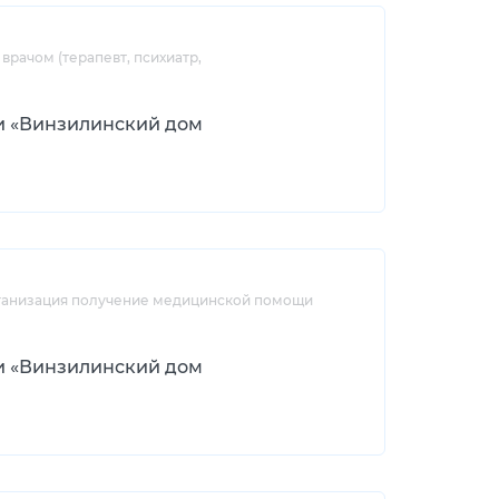
рачом (терапевт, психиатр,
и «Винзилинский дом
рганизация получение медицинской помощи
и «Винзилинский дом