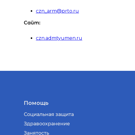
czn_arm@prto.ru
Сайт:
czn.admtyumen.ru
Помощь
Социальная защита
Здравоохранение
Занятость