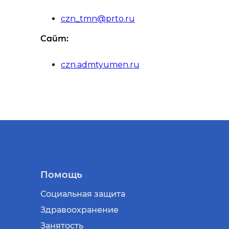
czn_tmn@prto.ru
Сайт:
czn.admtyumen.ru
Помощь
Социальная защита
Здравоохранение
Занятость