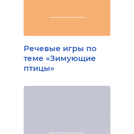
Речевые игры по
теме «Зимующие
птицы»