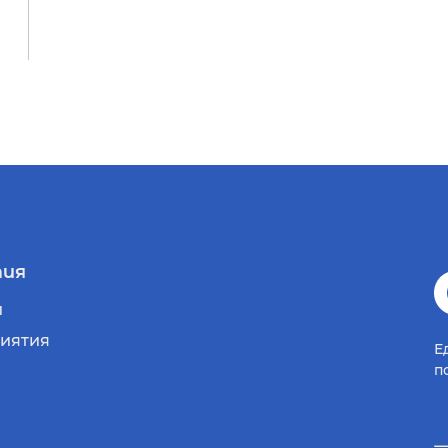
ия
и
иятия
Е
п