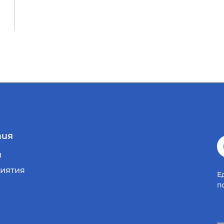
ия
и
иятия
Е
п