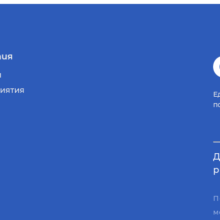
ия
и
иятия
Е
п
Д
р
П
м