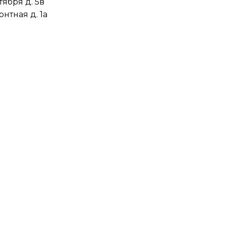
тября д. 5в
нтная д. 1а