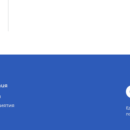
ия
и
иятия
Е
п