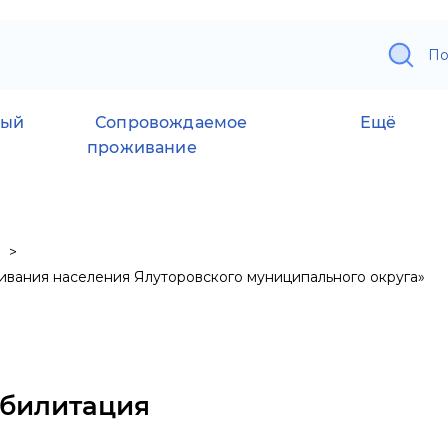
По
ный
Сопровождаемое
Ещё
проживание
вания населения Ялуторовского муниципального округа»
абилитация