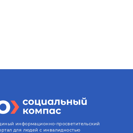
диный информационно-просветительский
ортал для людей с инвалидностью