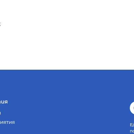
;
ия
и
иятия
Е
п