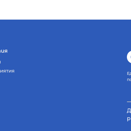
ия
и
иятия
Е
п
Д
р