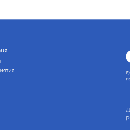
ия
и
иятия
Е
п
Д
р