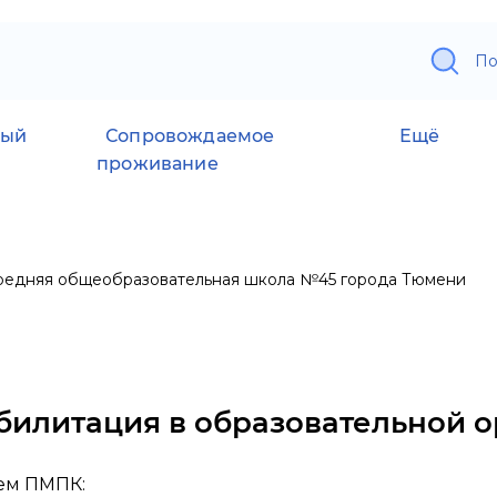
По
ный
Сопровождаемое
Ещё
проживание
едняя общеобразовательная школа №45 города Тюмени
билитация в образовательной 
ем ПМПК: