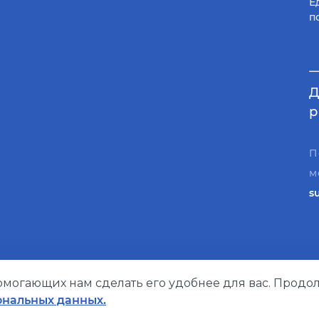
Е
п
Д
р
П
м
s
помогающих нам сделать его удобнее для вас. Продол
Политика конфиденциальности
ональных данных.