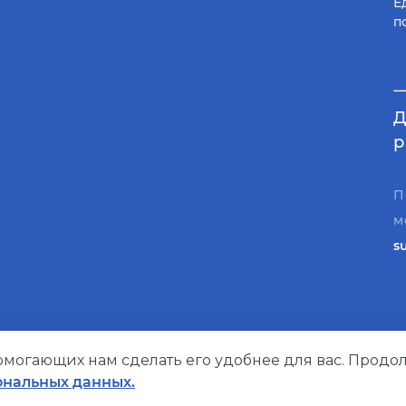
Е
п
Д
р
П
м
s
помогающих нам сделать его удобнее для вас. Продол
Политика конфиденциальности
ональных данных.