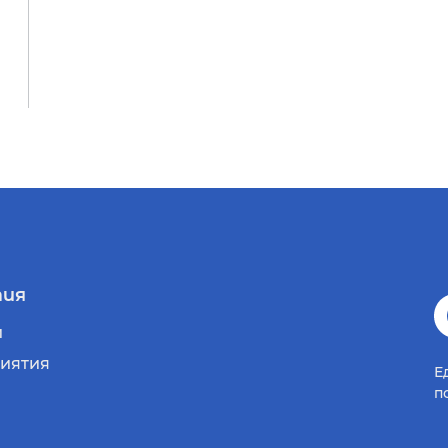
ия
и
иятия
Е
п