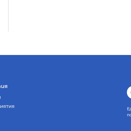
ия
и
иятия
Е
п