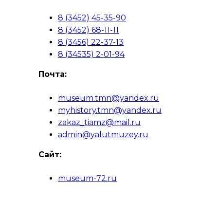
8 (3452) 45-35-90
8 (3452) 68-11-11
8 (3456) 22-37-13
8 (34535) 2-01-94
Почта:
museum.tmn@yandex.ru
myhistory.tmn@yandex.ru
zakaz_tiamz@mail.ru
admin@yalutmuzey.ru
Сайт:
museum-72.ru