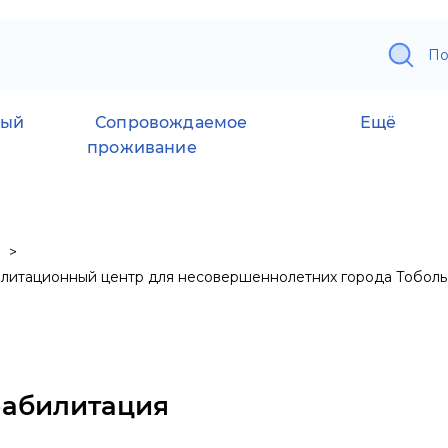
По
ный
Сопровождаемое
Ещё
проживание
литационный центр для несовершеннолетних города Тоболь
еабилитация