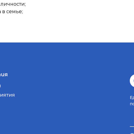
 личности;
 в семье;
ия
и
иятия
Е
п