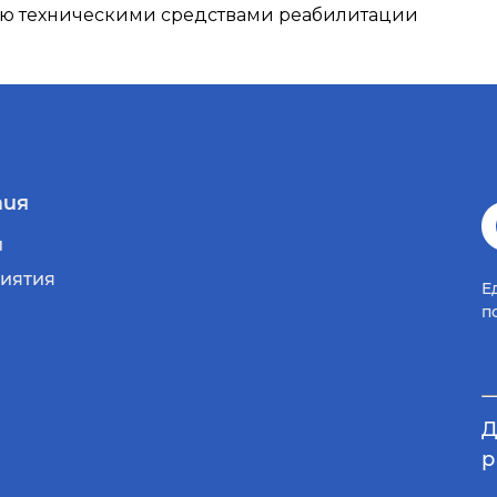
ию техническими средствами реабилитации
ия
и
иятия
Е
п
Д
р