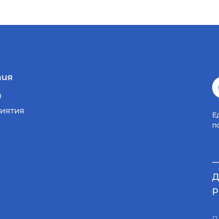
ия
и
иятия
Е
п
Д
р
П