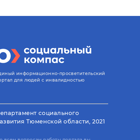
диный информационно-просветительский
ортал для людей с инвалидностью
епартамент социального
азвития Тюменской области, 2021
о всем вопросам работы портала вы