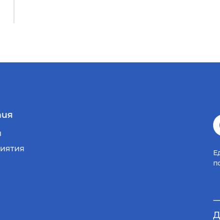
ия
и
иятия
Е
п
Д