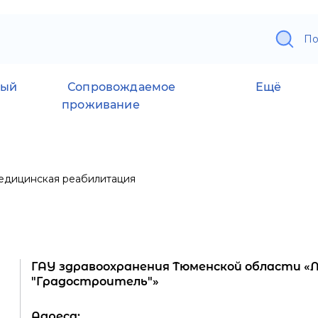
По
ный
Сопровождаемое
Ещё
проживание
едицинская реабилитация
ГАУ здравоохранения Тюменской области 
"Градостроитель"»
Адреса: