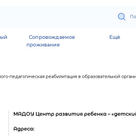
По
ный
Сопровождаемое
Ещё
проживание
ого-педагогическая реабилитация в образовательной орган
МАДОУ Центр развития ребенка – «детский 
Адреса: