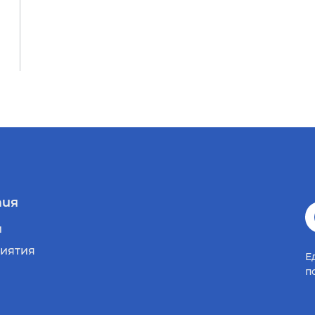
ия
и
иятия
Е
п