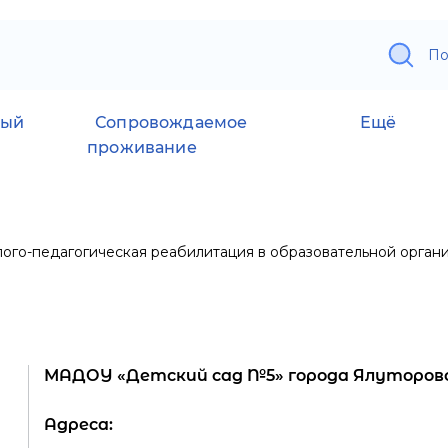
По
ный
Сопровождаемое
Ещё
проживание
ого-педагогическая реабилитация в образовательной орган
МАДОУ «Детский сад №5» города Ялуторов
Адреса: