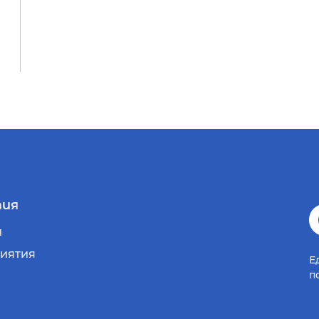
ия
и
иятия
Е
п