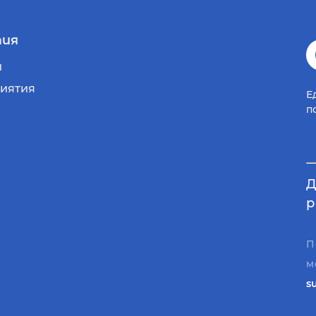
ия
и
иятия
Е
п
Д
р
П
м
s