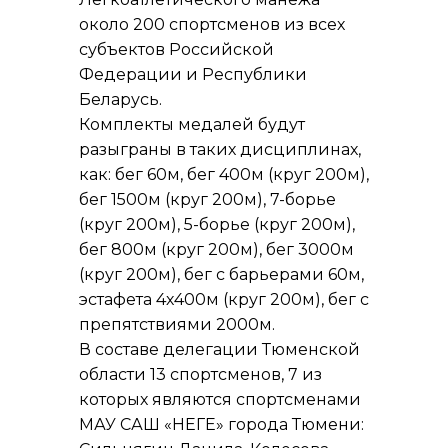
около 200 спортсменов из всех
субъектов Российской
Федерации и Республики
Беларусь.
Комплекты медалей будут
разыграны в таких дисциплинах,
как: бег 60м, бег 400м (круг 200м),
бег 1500м (круг 200м), 7-борье
(круг 200м), 5-борье (круг 200м),
бег 800м (круг 200м), бег 3000м
(круг 200м), бег с барьерами 60м,
эстафета 4х400м (круг 200м), бег с
препятствиями 2000м.
В составе делегации Тюменской
области 13 спортсменов, 7 из
которых являются спортсменами
МАУ САШ «НЕГЕ» города Тюмени: