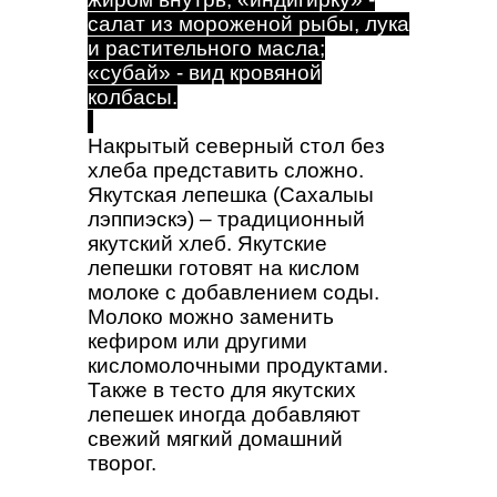
салат из мороженой рыбы, лука
и растительного масла;
«субай» - вид кровяной
колбасы.
Накрытый северный стол без
хлеба представить сложно.
Якутская лепешка (Сахалыы
лэппиэскэ) – традиционный
якутский хлеб. Якутские
лепешки готовят на кислом
молоке с добавлением соды.
Молоко можно заменить
кефиром или другими
кисломолочными продуктами.
Также в тесто для якутских
лепешек иногда добавляют
свежий мягкий домашний
творог.