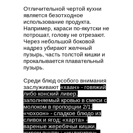
Отличительной чертой кухни
является безотходное
использование продукта.
Например, караси по-якутски не
потрошат, голову не отрезают.
Через небольшой боковой
надрез убирают желчный
пузырь, часть толстой кишки и
прокалывается плавательный
пузырь.
Среди блюд особого внимания
заслуживают
«хаан» - говяжий
либо конский ливер,
заполняемый кровью в смеси с
молоком в пропорции 2/1;
«чохоон» - сладкое блюдо из
сливок и ягод; «харта» -
вареные жеребячьи кишки,
жиром внутрь; «индигирку» -