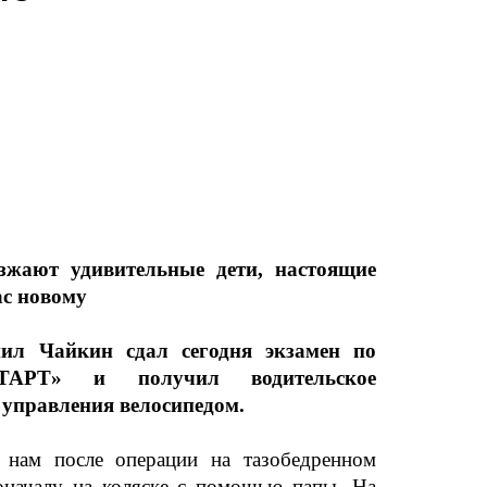
зжают удивительные дети, настоящие
ас новому
ил Чайкин сдал сегодня экзамен по
ТАРТ» и получил водительское
 управления велосипедом.
 нам после операции на тазобедренном
поначалу на коляске с помощью папы. На