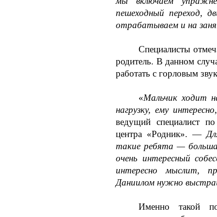
мы включаем упражнен
пешеходный переход, д
отрабатываем и на зан
Специалисты отмеча
родитель. В данном случ
работать с горловым звук
«
Мальчик ходит н
нагрузку, ему интересно
ведущий специалист по 
центра «Родник». —
Дл
такие ребята — большая
очень интересный собес
интересно мыслит, пр
Даниилом нужно выстраи
Именно такой по