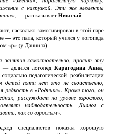
ие «змейка», параллельную парковку,
вижение с нагрузкой. Эти же элементы
ятиях»
, — рассказывает
Николай
.
ют, насколько замотивирован в этой паре
ае — это папа, который учился у логопеда
ом «р» (у Даниила).
а занятия самостоятельно, просит эту
, — делится логопед
Карагодина Анна
,
социально-педагогической реабилитации
я детей пяти лет это не свойственно,
 редкость в «Роднике». Кроме того, он
едник, рассуждает на уровне взрослого,
оявляет наблюдательность. Диалог с
вать, как со взрослым».
дход специалистов показал хорошую