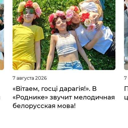
7 августа 2026
7
«Вітаем, госці дарагія!». В
П
и
«Роднике» звучит мелодичная
ц
белорусская мова!