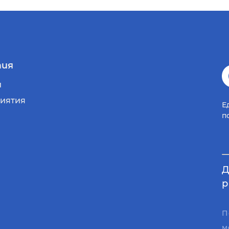
ия
и
иятия
Е
п
Д
р
П
м