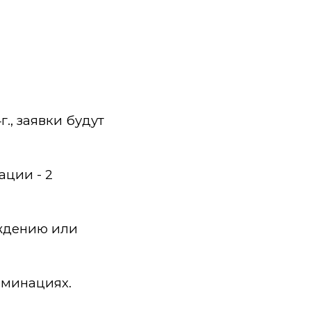
г., заявки будут
ации - 2
еждению или
.
номинациях.