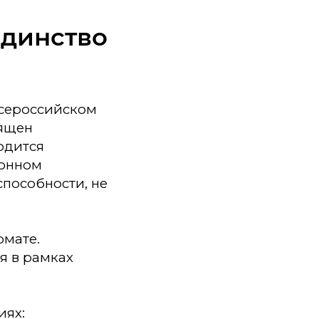
Единство
Всероссийском
вящен
одится
ионном
способности, не
рмате.
я в рамках
иях: