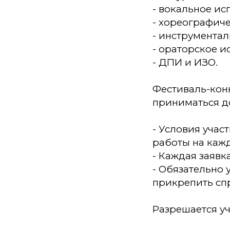
- вокальное ис
- хореографич
- инструмента
- ораторское и
- ДПИ и ИЗО.
Фестиваль-конку
приниматься до
- Условия учас
работы на ка
- Каждая заявк
- Обязательно
прикрепить сп
Разрешается уч