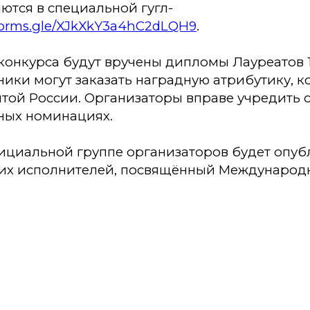
ются в специальной гугл-
/forms.gle/XJkXkY3a4hC2dLQH9
.
онкурса будут вручены дипломы Лауреатов 1
ики могут заказать наградную атрибутику, к
чтой России. Организаторы вправе учредить
ных номинациях.
фициальной группе организаторов будет опуб
их исполнителей, посвящённый Международ