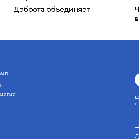
в
Доброта объединяет
Ч
ия
и
иятия
Е
п
Д