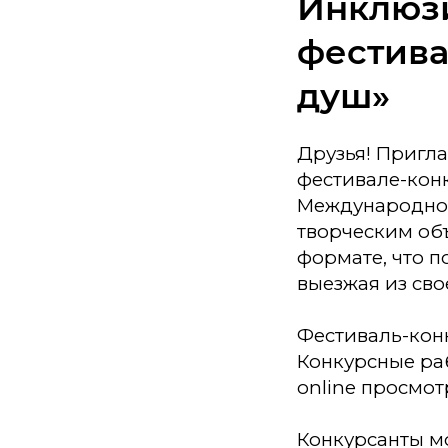
Инклюз
фестива
душ»
Друзья! Пригл
фестивале-конк
Международном
творческим об
формате, что п
выезжая из сво
Фестиваль-кон
Конкурсные раб
online просмот
Конкурсанты мо