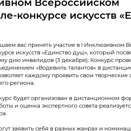
ивном Всероссийском
ле-конкурсе искусств «
ашаем вас принять участие в I Инклюзивном 
урсе искусств «Единство душ», который пос
у дню инвалидов (3 декабря). Конкурс пров
ъединением «Водевиль талантов» в дистанц
озволяет каждому проявить свои творческие 
его региона.
курс будет организован в дистанционном фо
оты и оценка экспертного совета реализуетс
ра.
гут заявить себя в разных жанрах и номинац