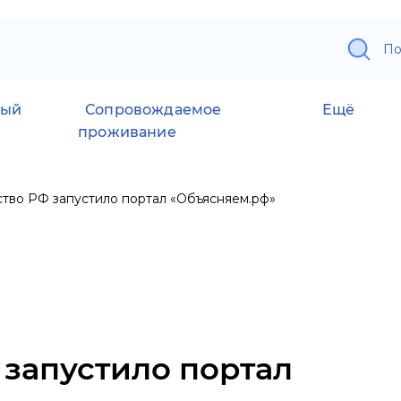
По
ный
Сопровождаемое
Ещё
проживание
тво РФ запустило портал «Объясняем.рф»
 запустило портал