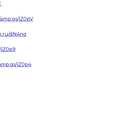
E
//amp.gs/jZ0pV
ck.ru/dN4ng
s/jZ0p9
/amp.gs/jZ0p4