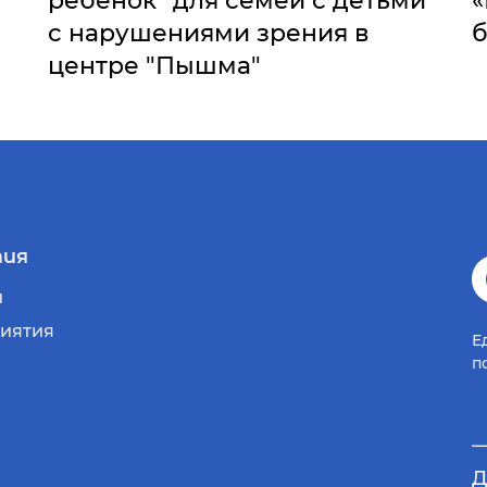
ребенок" для семей с детьми
«
с нарушениями зрения в
б
центре "Пышма"
ия
и
иятия
Е
п
Д