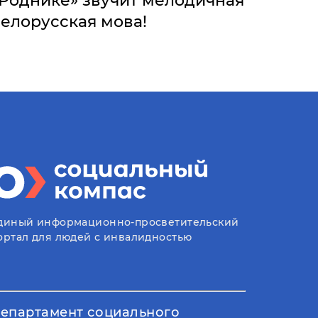
Роднике» звучит мелодичная
елорусская мова!
диный информационно-просветительский
ортал для людей с инвалидностью
епартамент социального