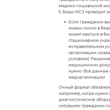
медико-социальной экс
5. Бюро МСЭ проводит э
Если гражданин вы
можно лично в бюро
может явиться в бю
стационарном учре
исправительном у
организации, оказ
условиях). Решени
медицинских докум
нужно. Все данные 
медорганизации.
Очный формат обязателе
например, когда нужно
диагностическое оборуд
ситуациях гражданин см