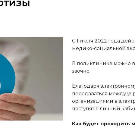
ртизы
С 1 июля 2022 годa дей
медико-социальной экс
В поликлинике можно вы
заочно.
Благодаря электронном
передаваться между у
организациями в электр
поступят в личный кабин
Как будет проходить 