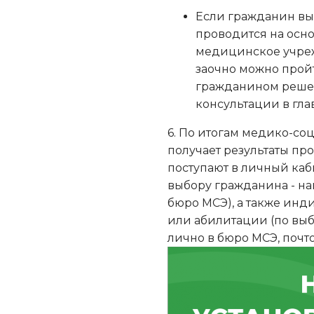
Если гражданин вы
проводится на осно
медицинское учреж
заочно можно прой
гражданином решен
консультации в гл
6. По итогам медико-с
получает результаты пр
поступают в личный каби
выбору гражданина - на
бюро МСЭ), а также ин
или абилитации (по выбо
лично в бюро МСЭ, почто