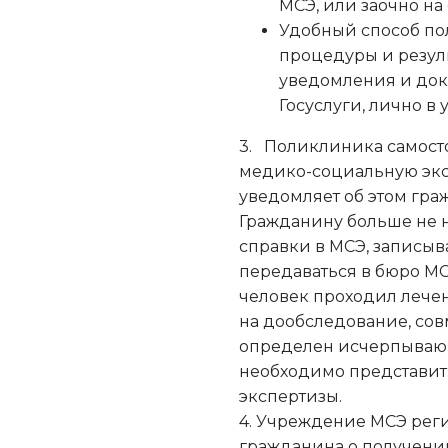
МСЭ, или заочно н
Удобный способ по
процедуры и резуль
уведомления и док
Госуслуги, лично в
3.
Поликлиника самосто
медико-социальную экс
уведомляет об этом гра
Гражданину больше не 
справки в МСЭ, записыв
передаваться в бюро М
человек проходил лечени
на дообследование, со
определен исчерпываю
необходимо представит
экспертизы.
4. Учреждение МСЭ рег
гражданина о получени