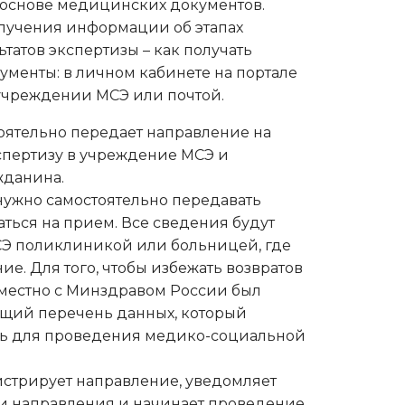
а основе медицинских документов.
лучения информации об этапах
татов экспертизы – как получать
ументы: в личном кабинете на портале
 учреждении МСЭ или почтой.
ятельно передает направление на
пертизу в учреждение МСЭ и
жданина.
нужно самостоятельно передавать
аться на прием. Все сведения будут
СЭ поликлиникой или больницей, где
е. Для того, чтобы избежать возвратов
вместно с Минздравом России был
щий перечень данных, который
ь для проведения медико-социальной
истрирует направление, уведомляет
и направления и начинает проведение