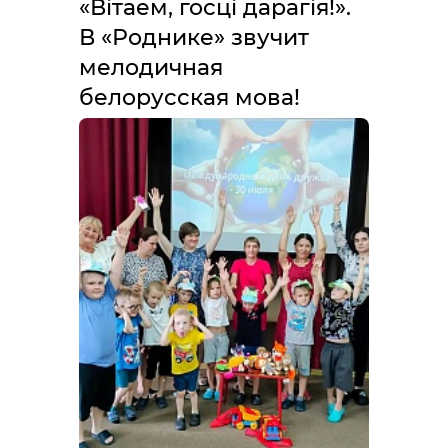
«Вітаем, госці дарагія!».
В «Роднике» звучит
мелодичная
белорусская мова!