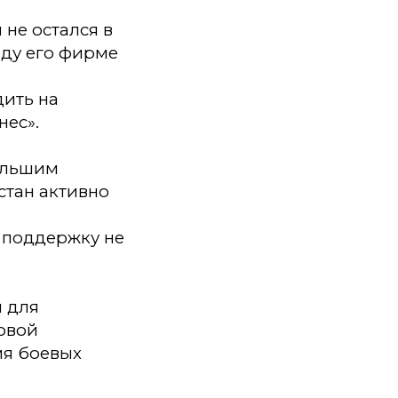
не остался в
оду его фирме
дить на
нес».
ольшим
стан активно
 поддержку не
и для
овой
мя боевых