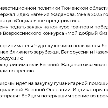
нвестиционной политики Тюменской области 
ержал идею Евгения Жаданова. Уже в 2023 г
статус «Социальное предприятие».
ему подать заявку на конкурс грантов и побе
е Всероссийского конкурса «Мой добрый биз
дпринимателя Чудо-кузнечики пользуются б
анах ближнего зарубежья, Белоруссия и Казах
продукцию.
едприниматель Евгений Жаданов оказывает
дам по зрению.
 фирмы идет на закупку гуманитарной помощ
ециальной Военной Операции. Индикаторы н
тправят бойцам потерявшим зрение во вре