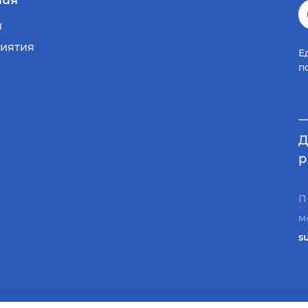
и
иятия
Е
п
Д
р
П
м
s