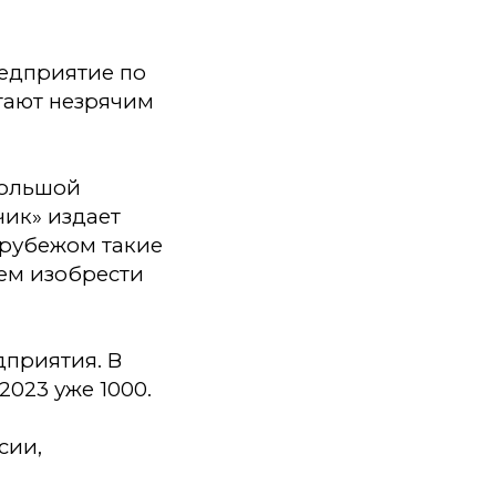
едприятие по
гают незрячим
большой
ик» издает
 рубежом такие
жем изобрести
дприятия. В
2023 уже 1000.
сии,