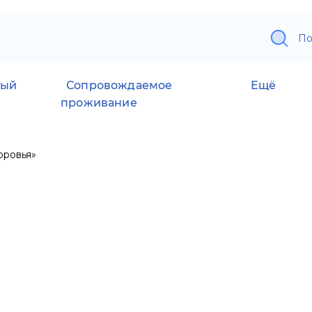
По
ный
Сопровождаемое
Ещё
проживание
оровья»