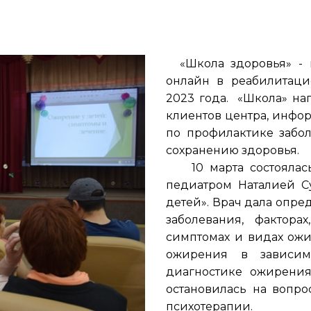
«Школа здоровья» - 
онлайн в реабилитац
2023 года. «Школа» на
клиентов центра, инфо
по профилактике забо
сохранению здоровья.
10 марта состоялась 
педиатром Наталией С
детей». Врач дала опре
заболевания, фактор
симптомах и видах ожи
ожирения в зависим
диагностике ожирени
остановилась на вопро
психотерапии.