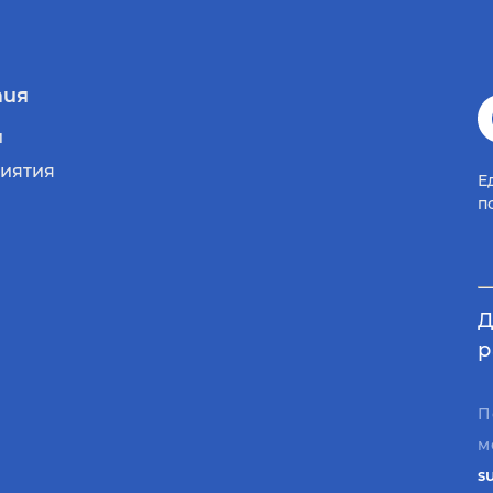
ия
и
иятия
Е
п
Д
р
П
м
s