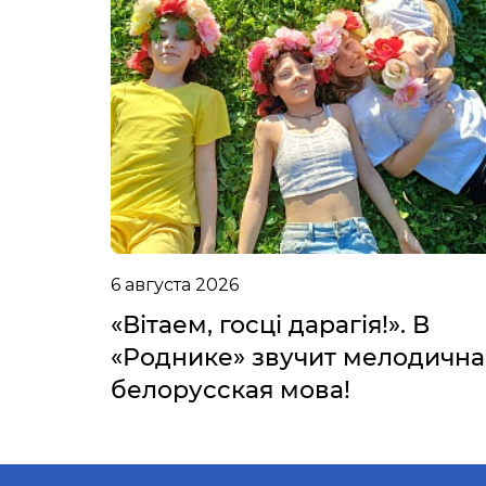
6 августа 2026
«Вітаем, госці дарагія!». В
«Роднике» звучит мелодична
белорусская мова!