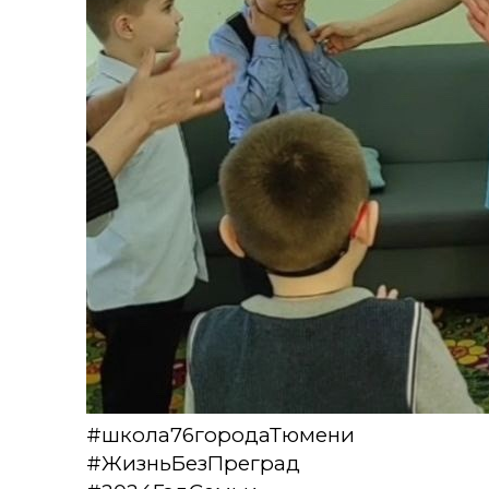
#школа76городаТюмени
#ЖизньБезПреград