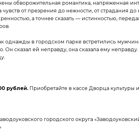
жены обворожительная романтика, напряженная интр
 чувств от презрения до нежности, от страдания до
енностью, а точнее сказать — истинностью, перед
ров.
 как однажды в городском парке встретились мужчин
ло. Он сказал ей неправду, она сказала ему неправду
у.
00 рублей.
Приобретайте в кассе Дворца культуры 
аводоуковского городского округа «Заводоуковски
»