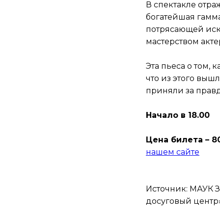
В спектакле отра
богатейшая гамма
потрясающей искр
мастерством акте
Эта пьеса о том,
что из этого выш
приняли за правд
Начало в 18.00
Цена билета – 8
нашем сайте
Источник: МАУК З
досуговый центр