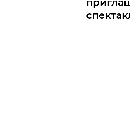
приглаш
спектак