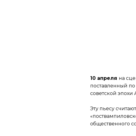
10 апреля
на сце
поставленный по 
советской эпохи 
Эту пьесу счита
«поствампиловско
общественного со