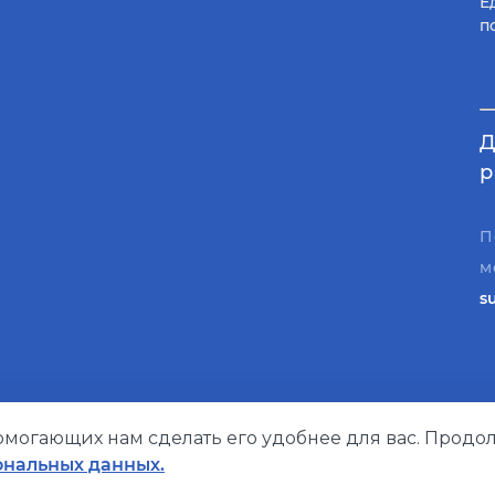
Е
п
Д
р
П
м
s
помогающих нам сделать его удобнее для вас. Продол
Политика конфиденциальности
ональных данных.