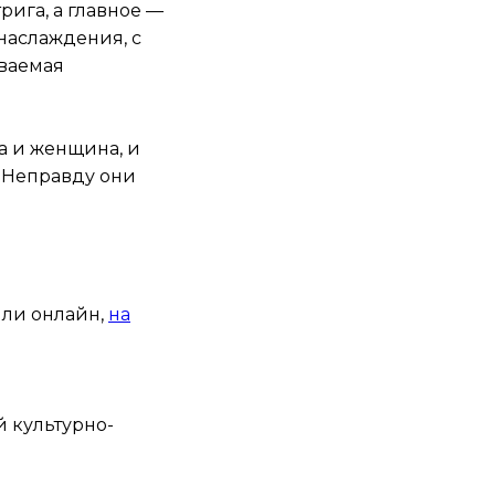
ига, а главное —
 наслаждения, с
аваемая
а и женщина, и
. Неправду они
или онлайн,
на
й культурно-