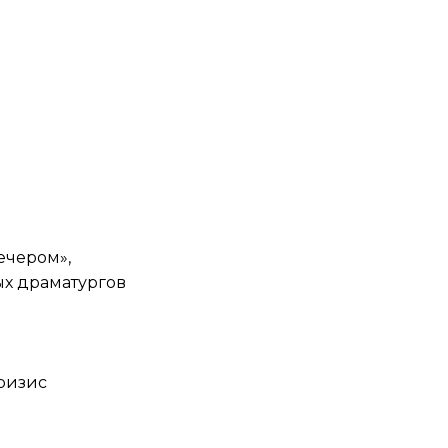
ечером»,
ых драматургов
кризис