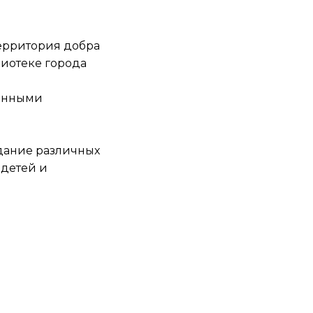
Территория добра
лиотеке города
ченными
дание различных
 детей и