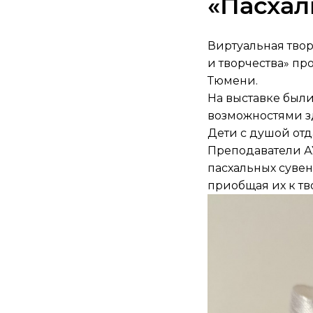
«Пасхал
Виртуальная твор
и творчества» пр
Тюмени.
На выставке был
возможностями з
Дети с душой отд
Преподаватели А
пасхальных сувен
приобщая их к тв