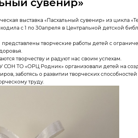
ьный сувенир»
ческая выставка «Пасхальный сувенир» из цикла «
оходила с 1 по 30апреля в Центральной детской биб
и представлены творческие работы детей с ограни
доровья.
аются творчеству и радуют нас своим успехам.
У СОН ТО «ОРЦ Родник» организовали детей на соз
иров, заботясь о развитии творческих способностей
орческому труду.