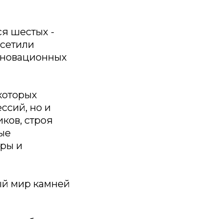
я шестых -
осетили
нновационных
которых
ссий, но и
ков, строя
ые
оры и
ый мир камней