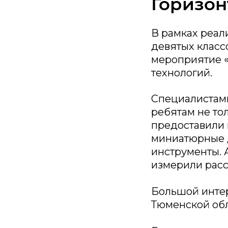
Горизон
В рамках реал
девятых класс
мероприятие 
технологий.
Специалистами
ребятам не то
предоставили 
миниатюрные 
инструменты. 
измерили расс
Большой интер
Тюменской обл