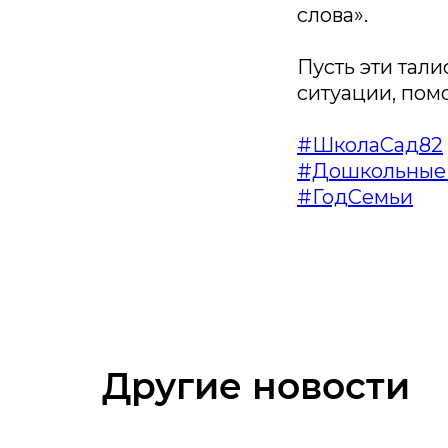
слова».
Пусть эти тал
ситуации, помо
#ШколаСад82
#Дошкольные
#ГодСемьи
Другие новости