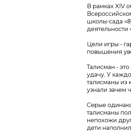
В рамках XIV 
Всероссийском
школы-сада «8
деятельности 
Цели игры - г
повышения уве
Талисман - эт
удачу. У каждо
талисманы из 
узнали зачем 
Серые одинако
талисманы пол
непохожи друг
дети наполнил