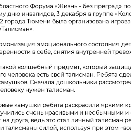
областного Форума «Жизнь - без преград» 
у дню инвалидов, 3 декабря в группе «Кол
2 города Тюмени была организована игров
«Талисман».
армонизация эмоционального состояния дет
ренности в себе, снятия внутренней трево
о такой волшебный предмет, который защищ
го человека есть свой талисман. Ребята сд
камушков. Сначала дошкольники рассмотре
человеку нужен талисман.
вые камушки ребята раскрасили яркими кр
учились очень красивыми и необычными и 
 на друга, ведь это стал личный талисман р
и талисманы силой, используя при этом «