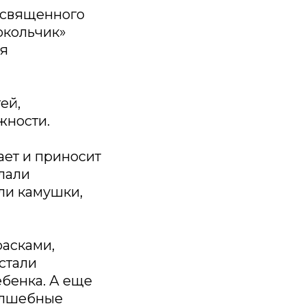
посвященного
окольчик»
ая
ей,
жности.
ает и приносит
елали
ли камушки,
асками,
стали
ебенка. А еще
волшебные