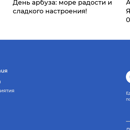
День арбуза: море радости и
сладкого настроения!
Я
0
ия
и
иятия
Е
п
Д