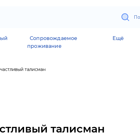
По
ный
Сопровождаемое
Ещё
проживание
частливый талисман
стливый талисман