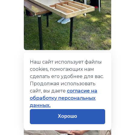
9 августа 2026
Наш сайт использует файлы
День физкультурника
cookies, помогающих нам
сделать его удобнее для вас.
Продолжая использовать
сайт, вы даете
согласие на
обработку персональных
данных.
Хорошо