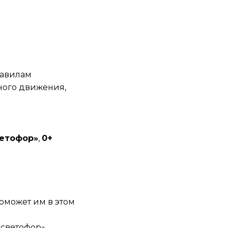
равилам
ного движения,
ветофор»
,
0+
оможет им в этом
светофор».