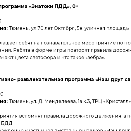
программа «Знатоки ПДД», 0+
0
ия:
Тюмень,
ул.70 лет Октября, 5в, уличная площадь
лашает ребят на познавательное мероприятие по п
ния. Ребята в форме игры повторят правила дорож
ачают цвета светофора и что такое «зебра».
тивно- развлекательная программа «Наш друг с
00
ия:
Тюмень, ул. Д. Менделеева, 1а к.3, ТРЦ «Кристалл»
риятия вспомнят правила дорожного движения, а п
ИБДД.
раждение участников выставки рисунков «Наш друг 