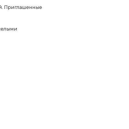
й. Приглашенные
еселыми