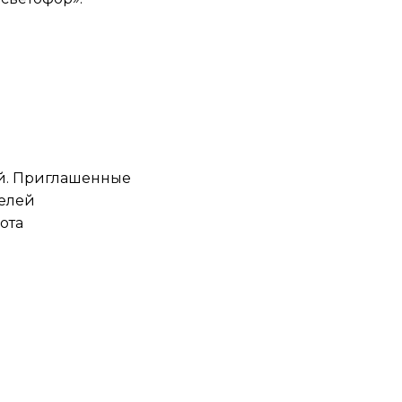
й. Приглашенные
телей
ота