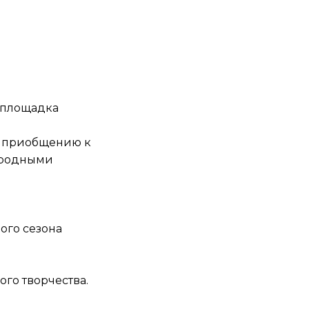
я площадка
о приобщению к
народными
ого сезона
го творчества.