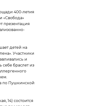
лощади 400-летия
ии «Свобода»
т презентация
рализованно-
ашает детей на
лена». Участники
тавливались и
 себе браслет из
аллергенного
нем.
та по Пушкинской
я, 14) состоится