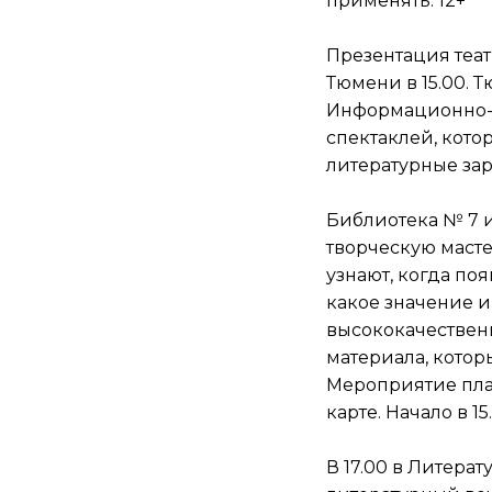
применять. 12+
Презентация теат
Тюмени в 15.00. 
Информационно-б
спектаклей, кото
литературные зар
Библиотека № 7 им
творческую масте
узнают, когда по
какое значение и
высококачествен
материала, котор
Мероприятие плат
карте. Начало в 15.
В 17.00 в Литера