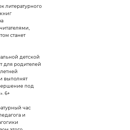
ок литературного
 книг
ва
читателями,
том станет
ральной детской
дут для родителей
 летней
ки выполнят
авершение под
. 6+
ературный час
педагога и
агогики
вом этого