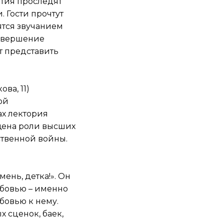
ятия проследят
 Гости прочтут
ятся звучанием
завершение
т представить
ва, 11)
ой
ах лектория
щена роли высших
твенной войны.
ень, детка!». Он
юбовью – именно
бовью к нему.
 сценок, баек,