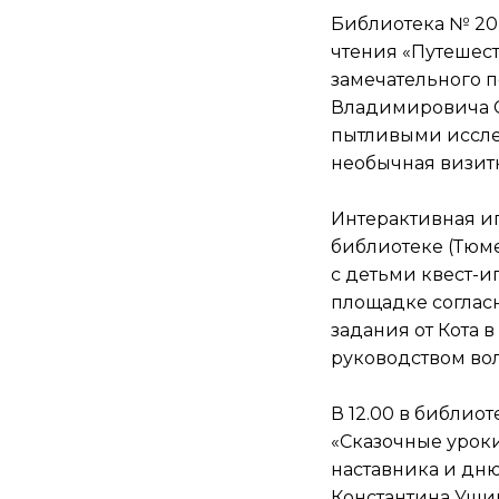
Библиотека № 20 
чтения «Путешест
замечательного п
Владимировича С
пытливыми исслед
необычная визитна
Интерактивная иг
библиотеке (Тюмен
с детьми квест-и
площадке согласн
задания от Кота 
руководством вол
В 12.00 в библиот
«Сказочные урок
наставника и дн
Константина Ушин