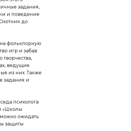
личные задания,
пки и поведение
«Охотник до
й на фольклорную
во игр и забав
о творчества,
ах, ведущие
ые из них. Также
ие задания и
беседа психолога
ли «Школы
о можно ожидать
ды защиты