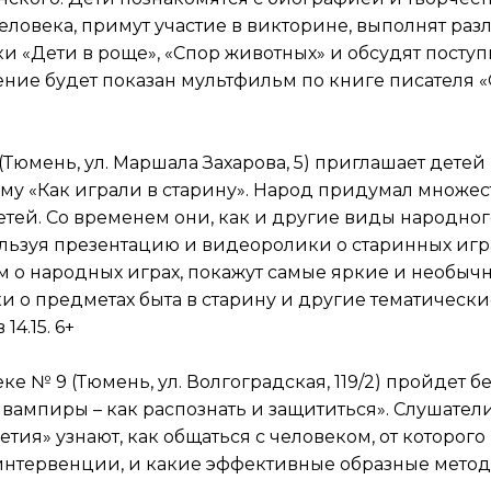
еловека, примут участие в викторине, выполнят раз
и «Дети в роще», «Спор животных» и обсудят посту
ение будет показан мультфильм по книге писателя 
(Тюмень, ул. Маршала Захарова, 5) приглашает дете
у «Как играли в старину». Народ придумал множест
етей. Со временем они, как и другие виды народног
ользуя презентацию и видеоролики о старинных игр
м о народных играх, покажут самые яркие и необычн
ки о предметах быта в старину и другие тематическ
14.15. 6+
еке № 9 (Тюмень, ул. Волгоградская, 119/2) пройдет 
вампиры – как распознать и защититься». Слушате
етия» узнают, как общаться с человеком, от которог
интервенции, и какие эффективные образные мето