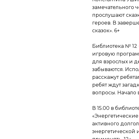
замечательного ч
прослушают сказк
героев. В заверш
сказок». 6+
Библиотека № 12 
игровую программ
для взрослых и д
забываются. Исп
расскажут ребята
ребят ждут загад
вопросы. Начало в 
В 15.00 в библиот
«Энергетические 
активного долгол
энергетической 