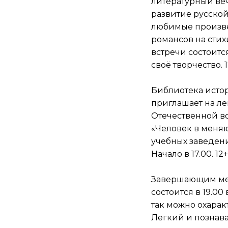
литературный ве
развитие русской
любимые произвед
романсов на стих
встречи состоитс
своё творчество. 
Библиотека истор
приглашает на ле
Отечественной во
«Человек в меня
учебных заведен
Начало в 17.00. 12+
Завершающим меро
состоится в 19.0
так можно охарак
Легкий и познава