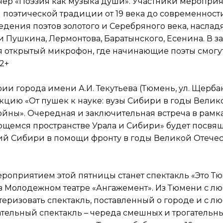
чер «Поэзия как музыка души». Участники меропри
 поэтической традиции от 19 века до современности.
ения поэтов золотого и Серебряного века, наслад
и Пушкина, Лермонтова, Баратынского, Есенина. В 
я открытый микрофон, где начинающие поэты смогу
12+
ии города имени А.И. Текутьева (Тюмень, ул. Щербако
кцию «От пушек к науке: вузы Сибири в годы Велик
йны». Очередная и заключительная встреча в рамк
ющемся пространстве Урала и Сибири» будет посвя
ий Сибири в помощи фронту в годы Великой Отечес
приятием этой пятницы станет спектакль «Это Тюм
0 в Молодежном театре «Ангажемент». Из Тюмени с л
теризовать спектакль, поставленный о городе и с лю
тельный спектакль – череда смешных и трогательных