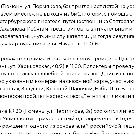
(Тюмень, ул. Пермякова, 6а) приглашает детей на ур
вуем вместе», не выходя из библиотеки, с помощью
етербургского писателя-путешественника Святосла
ахарнова. Ребятам предстоит быть внимательными 
ователями, чуткими слушателями, и тогда результа
я карточка писателя. Начало в 11.00. 6+
ровая программа «Сказочное лето» пройдет в Цент
ь, ул. Харьковская, 48/2) в 11.00. Волонтёры прове
гру по поиску волшебной книги сказок. Двигаясь по
о указанным номерам на сказочной карте, участни
в сапогах, Золушки, Красной Шапочки, Бабы-Яги. В з
онтеров пройдет мастер-класс «Летняя аппликация»
еке № 20 (Тюмень, ул. Пермякова, 6а) состоится лит
и Ушинского», приуроченный одновременно к Году 
ю рождения одного из основателей российской пед
ского. Дети познакомятся с биографией и творчест