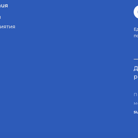
ия
и
иятия
Е
п
Д
р
П
м
s