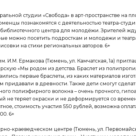
ральной студии «Свобода» в арт-пространстве на п
Тюменцы познакомятся с деятельностью театра-студ
иблиотечного центра для молодёжи. Зрителей жду
рые можно посетить подросткам и молодежи и теат
исовки на стихи региональных авторов. 6+
. И.М. Ермакова (Тюмень, ул. Камчатская, 1а) пригл
рскую «Мы родом из детства. Браслет из полипропи
явились первые браслеты, из каких материалов изго
м придавали в древности. Также дети смогут сделать
ного полиэфирного волокна – очень прочного, гипо
ый не теряет окраски и не деформируется со време
ное, стоимость участия 550 рублей, возможна опла
00. 6+
турно-краеведческом центре (Тюмень, ул. Первомайска