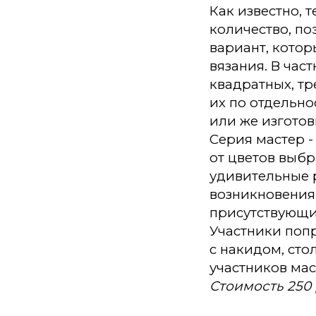
Как известно, 
количество, по
вариант, кото
вязания. В час
квадратных, тр
их по отдельно
или же изгото
Серия мастер -
от цветов выб
удивительные 
возникновения 
присутствующи
Участники поп
с накидом, сто
участников маст
Стоимость 250