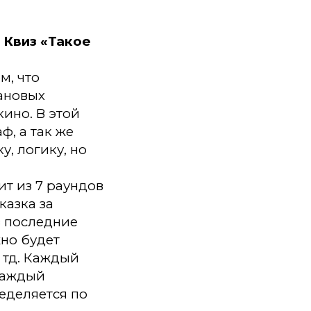
 Квиз «Такое
м, что
ановых
ино. В этой
, а так же
, логику, но
ит из 7 раундов
казка за
в последние
жно будет
 тд. Каждый
 каждый
еделяется по