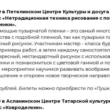
00 в Петелинском Центре Культуры и досуга
с «Нетрадиционная техника рисования с 
енки».
омощью пузырчатой пленки – это самый мног
ства с подобной пленкой, так как пузырьки 
ный рисунок. Участникам мастер - класса бу
примеры работ, а затем каждому самостояте
тересный, нестандартный рисунок с использо
енки и познакомиться с цветовой гаммой и п
а мероприятии научимся развивать воображе
шление и откроем новое творческое направл
 рублей. Билеты можно приобрести по «Пушк
00 в Асланинском Центре Татарской культу
с «Ковроделкин».