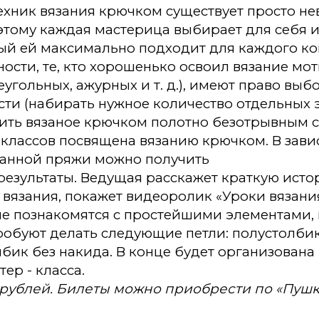
техник вязания крючком существует просто н
этому каждая мастерица выбирает для себя 
рый ей максимально подходит для каждого к
тности, те, кто хорошенько освоил вязание мот
еугольных, ажурных и т. д.), имеют право выб
сти (набирать нужное количество отдельных 
вить вязаное крючком полотно безотрывным 
 классов посвящена вязанию крючком. В зав
ранной пряжи можно получить
результаты. Ведущая расскажет краткую ист
вязания, покажет видеоролик «Уроки вязания
е познакомятся с простейшими элементами, и
робуют делать следующие петли: полустолбик
лбик без накида. В конце будет организована
ер - класса.
 рублей. Билеты можно приобрести по «Пушк