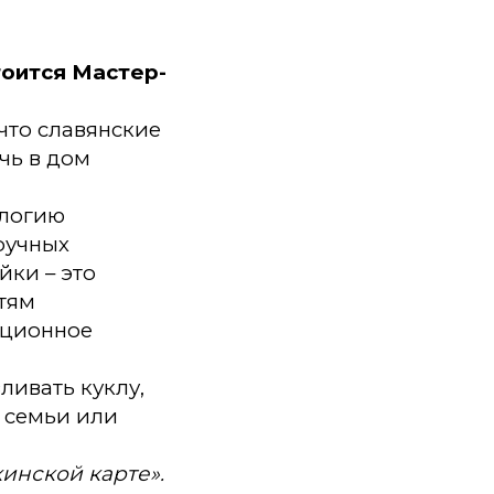
тоится Мастер-
что славянские
чь в дом
ологию
ручных
йки – это
стям
иционное
ливать куклу,
и семьи или
инской карте».