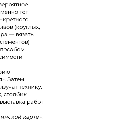
евероятное
именно тот
онкретного
ивов (круглых,
ора — вязать
элементов)
способом.
исимости
орию
». Затем
зучат технику.
, столбик
 выставка работ
инской карте».