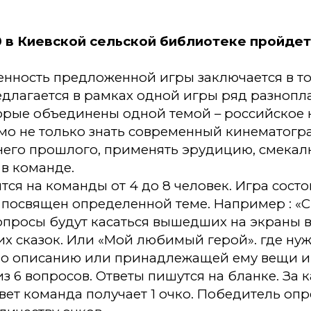
00 в Киевской сельской библиотеке пройдет
нность предложенной игры заключается в то
едлагается в рамках одной игры ряд разнопл
орые объединены одной темой – российское к
о не только знать современный кинематограф
его прошлого, применять эрудицию, смекалку
 в команде.
тся на команды от 4 до 8 человек. Игра состо
посвящен определенной теме. Например : «С
вопросы будут касаться вышедших на экраны 
х сказок. Или «Мой любимый герой». где ну
 по описанию или принадлежащей ему вещи и
из 6 вопросов. Ответы пишутся на бланке. За
ет команда получает 1 очко. Победитель опр