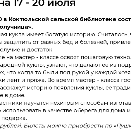
а 17 - 20 июля
00 в Коктюльской сельской библиотеке сос
олучница».
ая кукла имеет богатую историю. Считалось, 
 защитить от разных бед и болезней, привле
получие и достаток.
е на мастер - классе освоят пошаговую техн
ародной куклы, узнают, что делают ее из под
ех, что когда то были под рукой у каждой хозя
ки лент и пряжа. Во время мастер - класса го
асскажут историю появления куклы, ее трад
е в доме.
частники научатся нехитрым способам изготав
использовать в качестве оберега для дома 
 подарка.
 рублей. Билеты можно приобрести по «Пушк