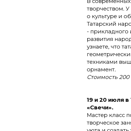
В современных
творчеством. У
о культуре и о
Татарский нар
- прикладного
развития народ
узнаете, что т
геометрический
техниками выши
орнамент.
Стоимость 200
1
9 и 20 июля в
«Свечи».
Мастер класс п
творческое зан
уюта и создать