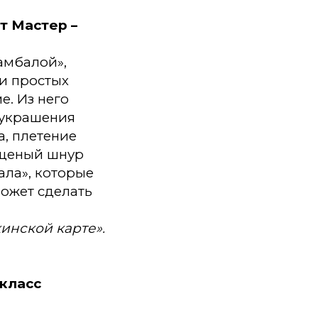
т Мастер –
амбалой»,
 и простых
е. Из него
я украшения
а, плетение
ощеный шнур
ала», которые
может сделать
инской карте».
 класс