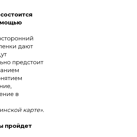
 состоится
помощью
осторонний
пленки дают
дут
льно предстоит
ванием
онятием
ние,
ение в
инской карте».
ры пройдет