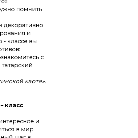
тся
 нужно помнить
м декоративно
ирования и
 - классе вы
отивов:
ознакомитесь с
 татарский
инской карте».
– класс
интересное и
иться в мир
вный шаг в