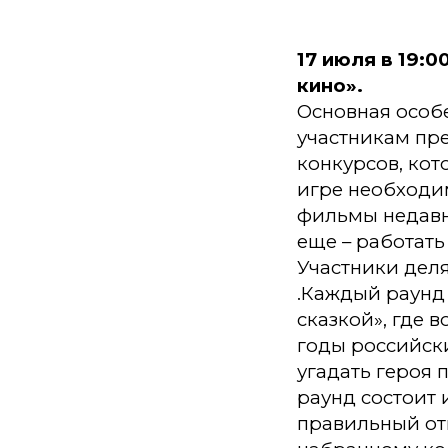
17 июля в 19:
кино».
Основная особе
участникам пр
конкурсов, кот
игре необходим
фильмы недавн
еще – работать
Участники деля
.Каждый раунд 
сказкой», где 
годы российски
угадать героя
раунд состоит 
правильный отв