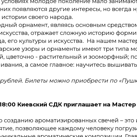
 условиях молодое поколение мало занимаю
 них появляются другие интересы, но всегда
б истории своего народа.
одный орнамент, являясь основным средство
 искусства, отражает сложную историю форм
а, его культуры и искусства. На нашем мастер
атарские узоры и орнаменты имеют три типа м
, цветочно - растительный и зооморфный; п
вания, а самое главное: научитесь вышивать
 рублей. Билеты можно приобрести по «Пушк
 18:00 Киевский СДК приглашает на Мастер 
о созданию ароматизированных свечей – это 
ятие, позволяющее каждому человеку погруз
 уникальные ароматические композиции. Гла