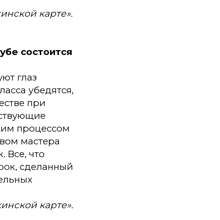
инской карте».
лубе состоится
уют глаз
ласса убедятся,
естве при
тствующие
ким процессом
твом мастера
 Все, что
арок, сделанный
тельных
инской карте».