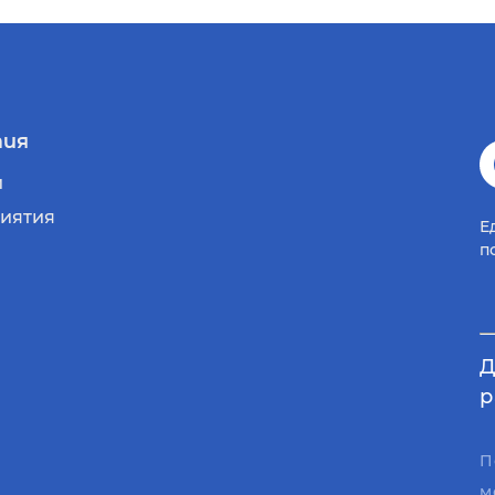
ия
и
иятия
Е
п
Д
р
П
м