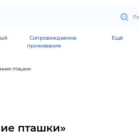
По
ный
Сопровождаемое
Ещё
проживание
нние пташки»
ие пташки»