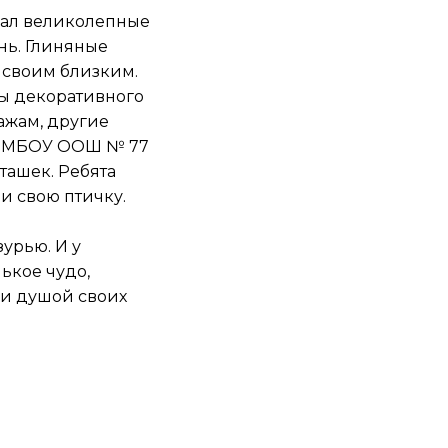
авал великолепные
нь. Глиняные
 своим близким.
ты декоративного
ажам, другие
на МБОУ ООШ № 77
ташек. Ребята
и свою птичку.
урью. И у
ькое чудо,
 и душой своих