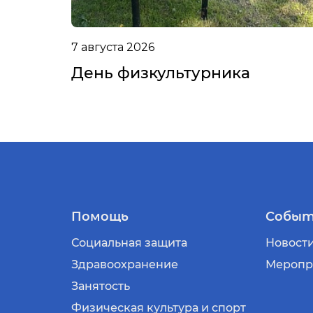
7 августа 2026
День физкультурника
Помощь
Событ
Социальная защита
Новост
Здравоохранение
Меропр
Занятость
Физическая культура и спорт