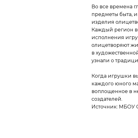
Во все времена г
предметы быта, и
изделия олицетво
Каждый регион в
исполнения игру
олицетворяют жи
в художественной
узнали о традици
Когда игрушки вы
каждого юного ма
воплощенное в не
создателей.
Источник: МБОУ