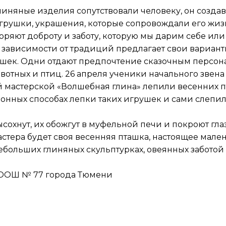
линяные изделия сопутствовали человеку, он созд
грушки, украшения, которые сопровождали его жиз
ряют доброту и заботу, которую мы дарим себе или
 зависимости от традиций предлагает свои вариан
шек. Одни отдают предпочтение сказочным персон
вотных и птиц. 26 апреля ученики начального зве
 мастерской «Волшебная глина» лепили весенних п
онных способах лепки таких игрушек и сами слепил
сохнут, их обожгут в муфельной печи и покроют глаз
стера будет своя весенняя пташка, настоящее мален
больших глиняных скульптурках, овеянных заботой
 ООШ № 77 города Тюмени