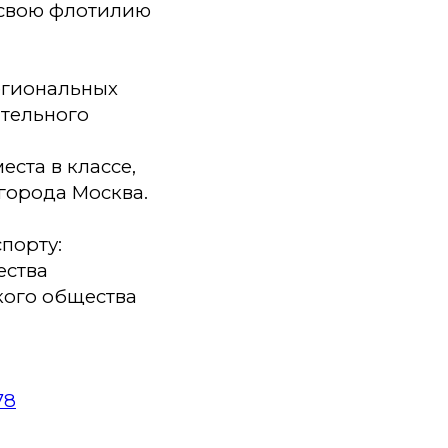
 свою флотилию
егиональных
ательного
еста в классе,
 города Москва.
орту: ​
ества
кого общества
78