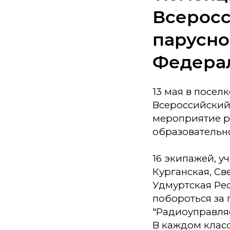
Всеросс
парусно
Федера
13 мая в посе
Всероссийский
мероприятие р
образовательно
16 экипажей, у
Курганская, Св
Удмуртская Рес
побороться за п
"Радиоуправля
В каждом клас