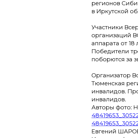
регионов Сиби
в Иркутской об
Участники Все
организаций В
аппарата от 18 
Победители тре
поборются за з
Организатор Вс
Тюменская рег
инвалидов. Пр
инвалидов.
Авторы фото: 
48419653_3052
48419653_3052
Евгений ШАРО