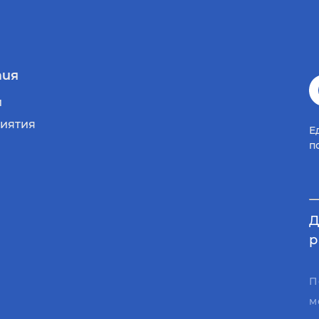
ия
и
иятия
Е
п
Д
р
П
м