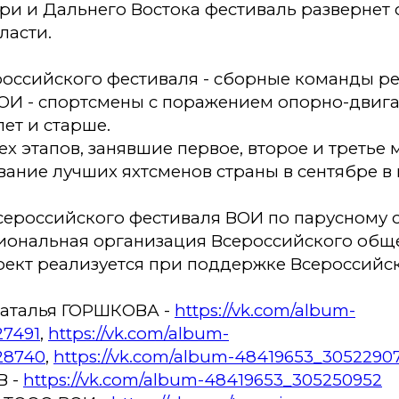
ри и Дальнего Востока фестиваль развернет
ласти.
российского фестиваля - сборные команды р
ОИ - спортсмены с поражением опорно-двиг
лет и старше.
х этапов, занявшие первое, второе и третье м
вание лучших яхтсменов страны в сентябре в
ероссийского фестиваля ВОИ по парусному сп
иональная организация Всероссийского общ
оект реализуется при поддержке Всероссийс
Наталья ГОРШКОВА -
https://vk.com/album-
27491
,
https://vk.com/album-
28740
,
https://vk.com/album-48419653_3052290
В -
https://vk.com/album-48419653_305250952