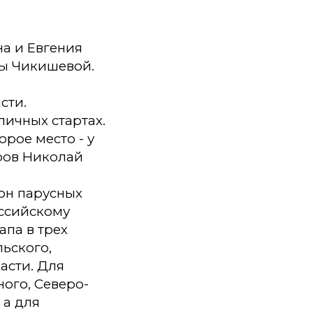
на и Евгения
ны Чикишевой.
сти.
личных стартах.
рое место - у
ров Николай
зон парусных
оссийскому
па в ​трех
ьского,
асти. Для
ого, Северо-
 а для