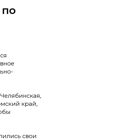
 по
лся
ивное
ьно-
 Челябинская,
рмский край,
тобы
лились свои