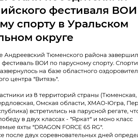
ийского фестиваля ВОИ
му спорту в Уральском
льном округе
лке Андреевский Тюменского района заверши
 фестиваль ВОИ по парусному спорту. Спорт
азвернулось на базе областного оздоровител
го центра "Витязь".
частники из 8 территорий страны (Тюменская,
ердловская, Омская области, ХМАО-Югра, Пе
публика) встретились на парусной регате, ч
обеду в двух классах - "Яркат" и моно класс
емые яхты "DRAGON FORCE 65 RG".
се после двух соревновательных дней опреде