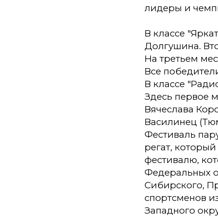
лидеры и чемп
В классе "Ярка
Долгушина. Вт
На третьем мес
Все победител
В классе "Ради
Здесь первое м
Вячеслава Кор
Василинец (Тюм
Фестиваль пару
регат, который
фестивалю, кот
Федеральных ок
Сибирского, П
спортсменов и
Западного окру