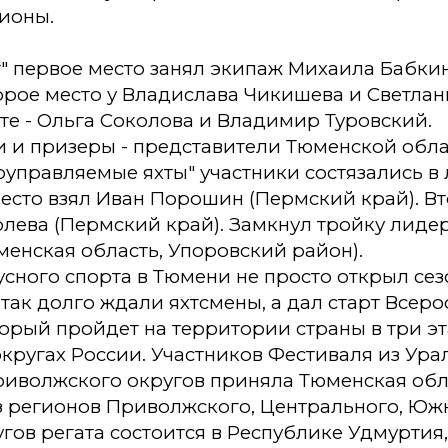
ионы.
т" первое место занял экипаж Михаила Бабки
орое место у Владислава Чикишева и Светла
те - Ольга Соколова и Владимир Туровский.
и и призеры - представители Тюменской обла
оуправляемые яхты" участники состязались в 
есто взял Иван Порошин (Пермский край). Вто
олева (Пермский край). Замкнул тройку лиде
енская область, Упоровский район).
сного спорта в Тюмени не просто открыл се
 так долго ждали яхтсмены, а дал старт Всер
орый пройдет на территории страны в три эта
ругах России. Участников Фестиваля из Урал
риволжского округов приняла Тюменская обл
з регионов Приволжского, Центрального, Южн
гов регата состоится в Республике Удмуртия,