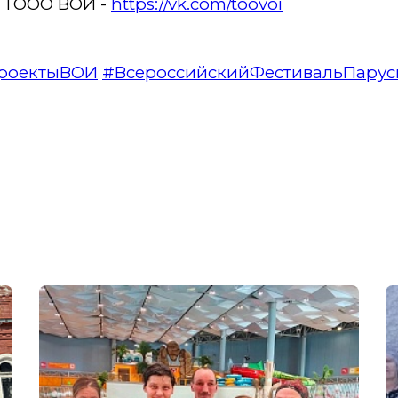
: ТООО ВОИ -
https://vk.com/toovoi
роектыВОИ
#ВсероссийскийФестивальПарус