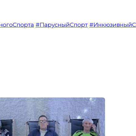
ногоСпорта
#ПарусныйСпорт
#ИнкюзивныйС