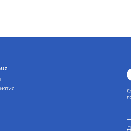
ия
и
иятия
Е
п
Д