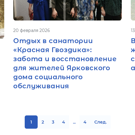
20 февраля 2026
1
Отдых в санатории
В
«Красная Гвоздика»:
забота и восстановление
для жителей Ярковского
дома социального
обслуживания
1
2
3
4
...
4
След.