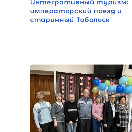
Интегративный туризм:
императорский поезд и
старинный Тобольск