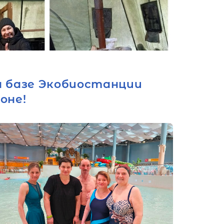
а базе Экобиостанции
оне!